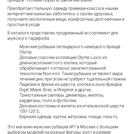
брендов - полный образ в одном магазине.
Приобретая стильную одежду премиум-класса в нашем
интернет-магазине вы заботитесь о своём здоровье,
получаете экологичные вещи, комфортные, долговечные и
простые в уходе.
В каталоге представлен продуманный ассортимент для
мужского гардероба:
Мужские рубашки легендарного немецкого бренда
Olymp.
Деловые сорочки коллекции Olymp Luxor из
длинноволокнистого хлопка, который
обрабатывают согласно запатентованной
технологии Non-iron. Такие рубашки не теряют вид в
течении дня, при этом не требуют тщательной глажки.
Пиджаки и брюки из шерсти, хлопка и льна брендов
Digel, Meyer, Brax, w.Wegener и других;
Трикотажные свитеры, джемперы, жилеты,
кардиганы, поло и футболки;
Деловые костюмы и жилеты из итальянской шерсти
100-120`S;
Верхняя одежда: куртки, ветровки, плащи, пальто;
Это магазин мужских рубашек №1 в Москве с большим
выбором моделей на разные фигуры, рост и размер.