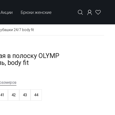
Акции
Брюки женские
башки 24/7 body fit
ая в полоску OLYMP
, body fit
 размеров
41
42
43
44