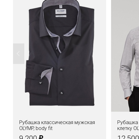
Рубашка классическая мужская
Рубашка 
OLYMP, body fit
клетку OL
₽
9.200
12.50