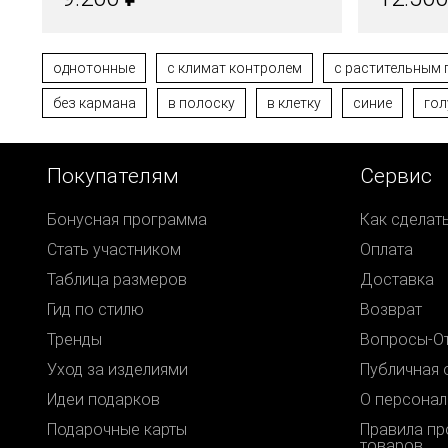
однотонные
с климат контролем
с растительным
без кармана
в полоску
в клетку
синие
гол
Покупателям
Сервис
Бонусная программа
Как сделат
Стать участником
Оплата
Таблица размеров
Доставка
Гид по стилю
Возврат
Тренды
Вопросы-О
Уход за изделиями
Публичная 
Идеи подарков
О персонал
Подарочные карты
Правила п
товаров