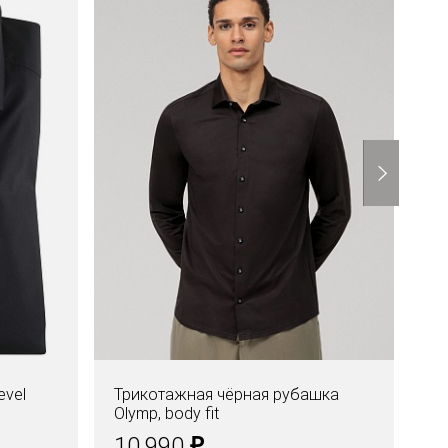
evel
Трикотажная чёрная рубашка
Со
Olymp, body fit
Le
₽
10.990
1