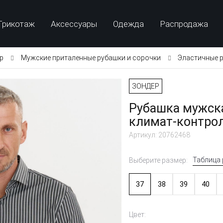
Трикотаж
Аксессуары
Одежда
Распродажа
p
Мужские приталенные рубашки и сорочки
Эластичные ру
ЗОНДЕР
Рубашка мужск
климат-контроль
Артикул: 20762468
Таблица
Выберите размер:
37
38
39
40
Цвет: