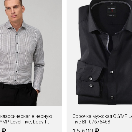
классическая в чёрную
Сорочка мужская OLYMP L
YMP Level Five, body fit
Five BF 07676468
₽
₽
0
15.600