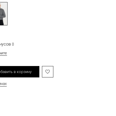
онусов
0
чите
бавить в корзину
инах