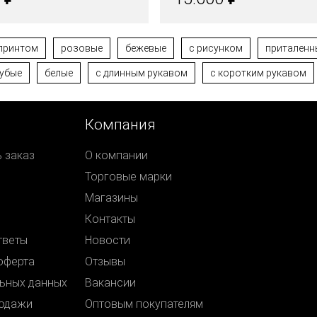
 принтом
розовые
бежевые
с рисунком
приталенн
убые
белые
с длинным рукавом
с коротким рукавом
Компания
ь заказ
О компании
Торговые марки
Магазины
Контакты
тветы
Новости
оферта
Отзывы
ьных данных
Вакансии
родажи
Оптовым покупателям