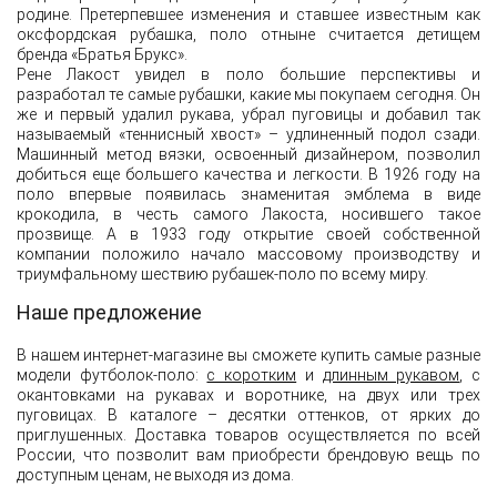
родине. Претерпевшее изменения и ставшее известным как
оксфордская рубашка, поло отныне считается детищем
бренда «Братья Брукс».
Рене Лакост увидел в поло большие перспективы и
разработал те самые рубашки, какие мы покупаем сегодня. Он
же и первый удалил рукава, убрал пуговицы и добавил так
называемый «теннисный хвост» – удлиненный подол сзади.
Машинный метод вязки, освоенный дизайнером, позволил
добиться еще большего качества и легкости. В 1926 году на
поло впервые появилась знаменитая эмблема в виде
крокодила, в честь самого Лакоста, носившего такое
прозвище. А в 1933 году открытие своей собственной
компании положило начало массовому производству и
триумфальному шествию рубашек-поло по всему миру.
Наше предложение
В нашем интернет-магазине вы сможете купить самые разные
модели футболок-поло:
с коротким
и
длинным рукавом
, с
окантовками на рукавах и воротнике, на двух или трех
пуговицах. В каталоге – десятки оттенков, от ярких до
приглушенных. Доставка товаров осуществляется по всей
России, что позволит вам приобрести брендовую вещь по
доступным ценам, не выходя из дома.