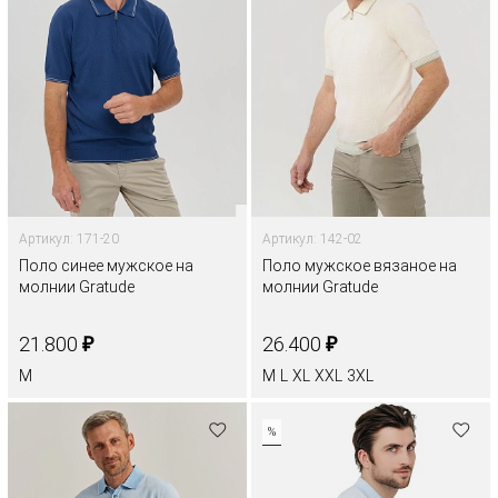
Артикул: 171-20
Артикул: 142-02
Поло синее мужское на
Поло мужское вязаное на
молнии Gratude
молнии Gratude
₽
₽
21.800
26.400
M
M
L
XL
XXL
3XL
%