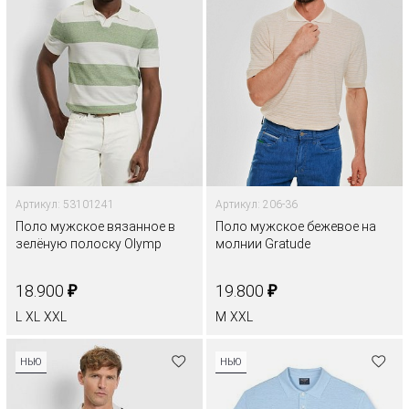
Артикул: 53101241
Артикул: 206-36
Поло мужское вязанное в
Поло мужское бежевое на
зелёную полоску Olymp
молнии Gratude
₽
₽
18.900
19.800
L
XL
XXL
M
XXL
НЬЮ
НЬЮ