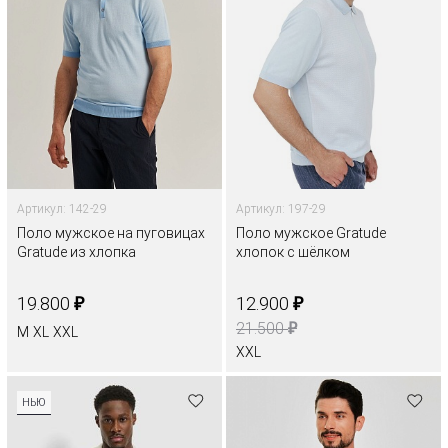
Артикул: 142-29
Артикул: 197-29
Поло мужское на пуговицах
Поло мужское Gratude
Gratude из хлопка
хлопок с шёлком
₽
₽
19.800
12.900
₽
21.500
M
XL
XXL
XXL
НЬЮ