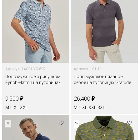
Артикул: 14031302607
Артикул: 101-11
Поло мужское с рисунком
Поло мужское вязаное
Fynch-Hatton на пуговицах
серое на пуговицах Gratude
₽
₽
9.500
26.400
M
L
XL
XXL
M
L
XL
XXL
3XL
%
%