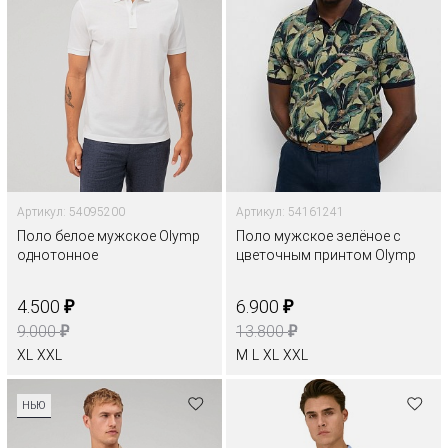
Артикул: 54095200
Артикул: 54161241
Поло белое мужское Olymp
Поло мужское зелёное с
однотонное
цветочным принтом Olymp
₽
₽
4.500
6.900
₽
₽
9.000
13.800
XL
XXL
M
L
XL
XXL
НЬЮ