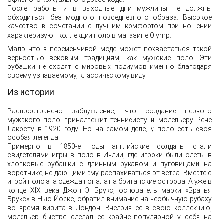
После работы и в выходные дни мужчины не должны
обходиться без модного повседневного образа. Высокое
качество в сочетании с лучшим комфортом при ношении
характеризуют коллекции поло в магазине Olymp.
Мало что в переменчивой моде может похвастаться такой
верностью вековым традициям, как мужские поло. Эти
рубашки не сходят с мировых подиумов именно благодаря
своему узнаваемому, классическому виду.
Из истории
Распространено заблуждение, что создание первого
мужского поло принадлежит теннисисту и модельеру Рене
Лакосту в 1920 году. Но на самом деле, у поло есть своя
особая легенда.
Примерно в 1850-е годы английские солдаты стали
свидетелями игры в поло в Индии, где игроки были одеты в
хлопковые рубашки с длинным рукавом и пуговицами на
воротнике, не дающими ему распахиваться от ветра. Вместе с
игрой поло эта одежда попала на британские острова. А уже в
конце XIX века Джон Э. Брукс, основатель марки «Братья
Брукс» в Нью-Йорке, обратил внимание на необычную рубаху
во время визита в Лондон. Внедрив ее в свою коллекцию,
модельер быстро сделал ее крайне популярной у себя на