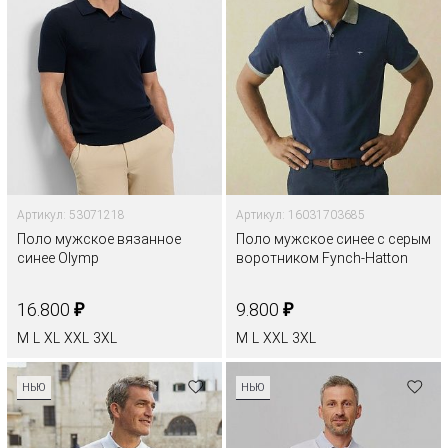
Артикул: 53071218
Артикул: 16031703685
Поло мужское вязанное
Поло мужское синее с серым
синее Olymp
воротником Fynch-Hatton
₽
₽
16.800
9.800
M
L
XL
XXL
3XL
M
L
XXL
3XL
НЬЮ
НЬЮ