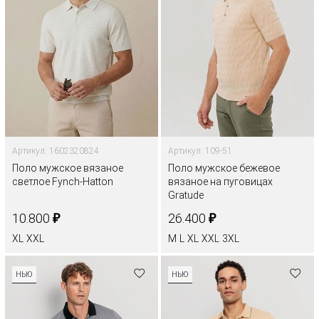
Артикул: 1602320824
Артикул: 109-51
Поло мужское вязаное
Поло мужское бежевое
светлое Fynch-Hatton
вязаное на пуговицах
Gratude
₽
₽
10.800
26.400
XL
XXL
M
L
XL
XXL
3XL
НЬЮ
НЬЮ