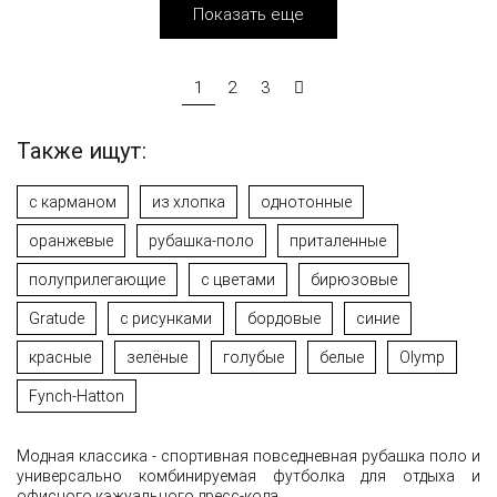
Показать еще
1
2
3
Также ищут:
с карманом
из хлопка
однотонные
оранжевые
рубашка-поло
приталенные
полуприлегающие
с цветами
бирюзовые
Gratude
с рисунками
бордовые
синие
красные
зелёные
голубые
белые
Olymp
Fynch-Hatton
Модная классика - спортивная повседневная рубашка поло и
универсально комбинируемая футболка для отдыха и
офисного кэжуального дресс-кода.