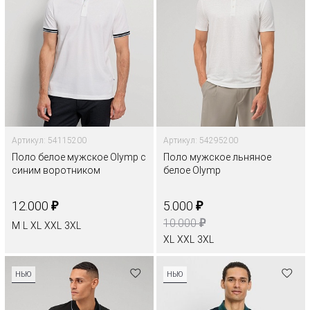
Артикул: 54115200
Артикул: 54295200
Поло белое мужское Olymp с
Поло мужское льняное
синим воротником
белое Olymp
₽
₽
12.000
5.000
₽
10.000
M
L
XL
XXL
3XL
XL
XXL
3XL
НЬЮ
НЬЮ