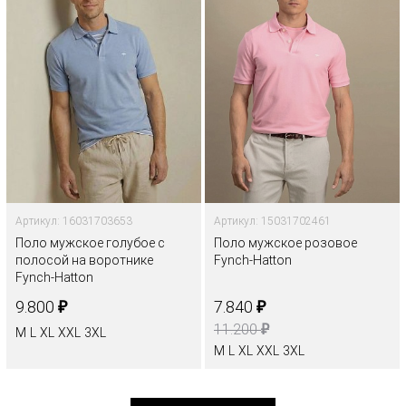
Артикул: 16031703653
Артикул: 15031702461
Поло мужское голубое с
Поло мужское розовое
полосой на воротнике
Fynch-Hatton
Fynch-Hatton
₽
₽
9.800
7.840
₽
11.200
M
L
XL
XXL
3XL
M
L
XL
XXL
3XL