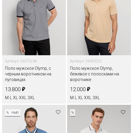
Артикул: 54075268
Артикул: 54055222
Поло мужское Olymp, с
Поло мужское Olymp,
чёрным воротником на
бежевое с полосками на
пуговицах
воротнике
₽
₽
13.800
12.000
M
L
XL
XXL
3XL
M
L
XL
XXL
3XL
%
НЬЮ
%