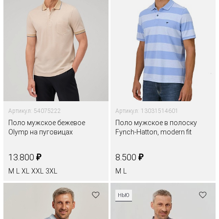
Артикул: 54075222
Артикул: 13031514601
Поло мужское бежевое
Поло мужское в полоску
Olymp на пуговицах
Fynch-Hatton, modern fit
₽
₽
13.800
8.500
M
L
XL
XXL
3XL
M
L
НЬЮ