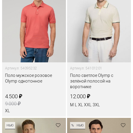
Артикул: 54095232
Артикул: 54101201
Поло мужское розовое
Поло светлое Olymp с
Olymp однотонное
зелёной полосой на
воротнике
₽
₽
4.500
12.000
₽
9.000
M
L
XL
XXL
3XL
XL
НЬЮ
%
НЬЮ