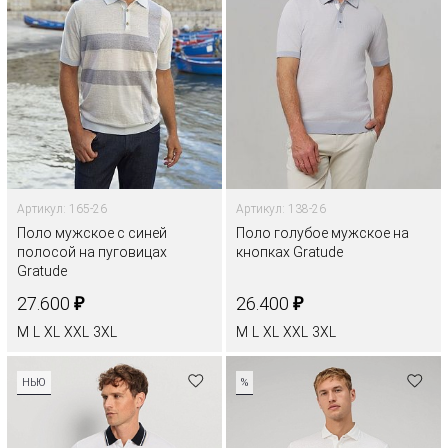
Артикул: 165-26
Артикул: 138-26
Поло мужское с синей
Поло голубое мужское на
полосой на пуговицах
кнопках Gratude
Gratude
₽
₽
27.600
26.400
M
L
XL
XXL
3XL
M
L
XL
XXL
3XL
НЬЮ
%