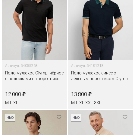
Артикул: 54055268
Артикул: 54181218
Поло мужское Olymp, чёрное
Поло мужское синее с
с полосками на воротнике
зелёным воротником Olymp
₽
₽
12.000
13.800
M
L
XL
M
L
XL
XXL
3XL
НЬЮ
НЬЮ