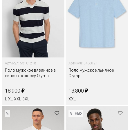
Артикул: 53101218
Артикул: 54301211
Поло мужское вязанное в
Поло мужское льняное
синюю полоску Olymp
Olymp
₽
₽
18.900
13.800
L
XL
XXL
3XL
XXL
%
%
НЬЮ