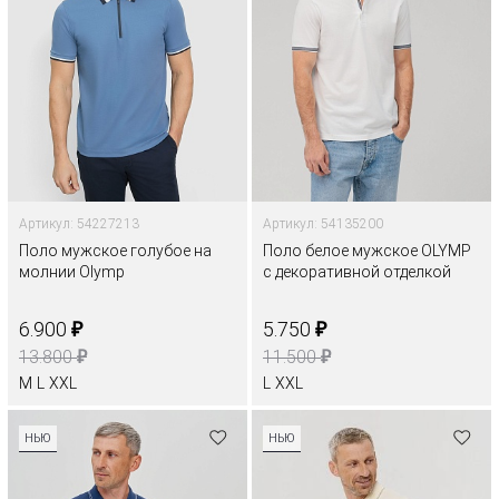
Артикул: 54227213
Артикул: 54135200
Поло мужское голубое на
Поло белое мужское OLYMP
молнии Olymp
с декоративной отделкой
₽
₽
6.900
5.750
₽
₽
13.800
11.500
M
L
XXL
L
XXL
НЬЮ
НЬЮ