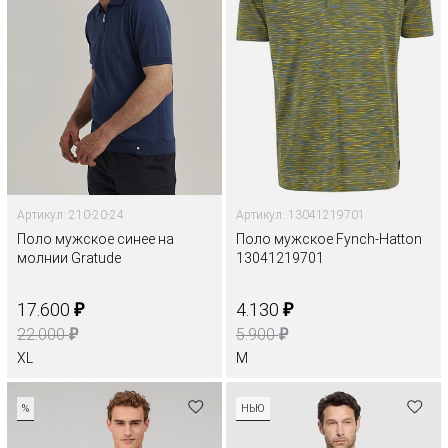
Артикул: 210-20-24
Артикул: 13041219701
Поло мужское синее на
Поло мужское Fynch-Hatton
молнии Gratude
13041219701
₽
₽
17.600
4.130
₽
₽
22.000
5.900
XL
M
%
НЬЮ