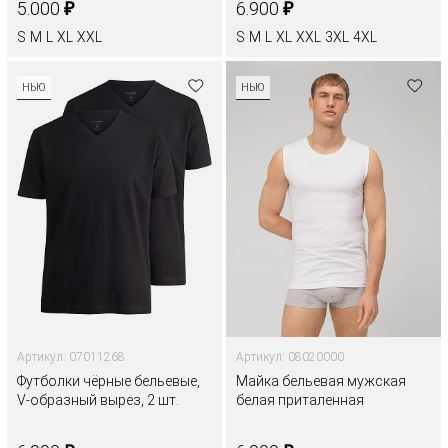
₽
₽
5.000
6.900
S
M
L
XL
XXL
S
M
L
XL
XXL
3XL
4XL
НЬЮ
НЬЮ
Артикул: 07011268
Артикул: 08020000
Футболки чёрные бельевые,
Майка бельевая мужская
V-образный вырез, 2 шт.
белая приталенная