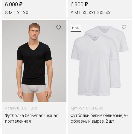
₽
₽
6.000
6.900
S
M
L
XL
XXL
S
M
L
XL
XXL
3XL
4XL
НЬЮ
Артикул: 08011268
Артикул: 07011200
Футболка бельевая черная
Футболки белые бельевые, V-
приталенная
образный вырез, 2 шт.