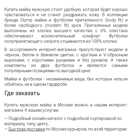
Купить майку мужскую стоит удобную, которая будет хорошо
чувствоваться и не станет раздражать кожу. В коллекции
бренда Olymp майки и футболки приталенного (body fit) и
более свободного (modern fit) кроя. Приталенные модели
выполнены из хлопка высшего качества с 6% эластана
обеспечивают исключительный комфорт. Футболки
полуприлегающего силуэта отшиваются из 100% хлопка.
В ассортименте интернет-магазина присутствуют модели в
чёрном, белом и бежевом цветах; с круглым и V-образным
вырезами; с короткими рукавами и без рукавов. А также
комплекты из двух футболок и являются самыми
популярными позициями по выгодной цене.
Майки и футболки - незаменимые вещи, без которых нельзя
обойтись ни в одном гардеробе.
Где заказать
Купить мужскую майку в Москве можно в нашем интернет-
магазине. К вашим услугам:
— Подробный онлайн-каталог с подробной сортировкой по
материалу, типу, цвету;
—
Б
ыстрая доставка
по Москве курьером, по всей территории