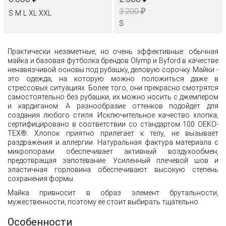
₽
3.200
S
M
L
XL
XXL
S
Практически незаметные, но очень эффективные: обычная
майка и базовая футболка брендов Olymp и Byford в качестве
ненавязчивой основы под рубашку, деловую сорочку. Майки -
это одежда, на которую можно положиться даже в
стрессовых ситуациях. Более того, они прекрасно смотрятся
самостоятельно без рубашки, их можно носить с джемпером
и кардиганом. А разнообразие оттенков подойдёт для
создания любого стиля. Исключительное качество хлопка,
сертифицировано в соответствии со стандартом 100 OEKO-
TEX®. Хлопок приятно прилегает к телу, не вызывает
раздражения и аллергии. Натуральная фактура материала с
микропорами обеспечивает активный воздухообмен,
предотвращая запотевание. Усиленный плечевой шов и
эластичная горловина обеспечивают высокую степень
сохранения формы.
Майка привносит в образ элемент брутальности,
мужественности, поэтому её стоит выбирать тщательно.
Особенности