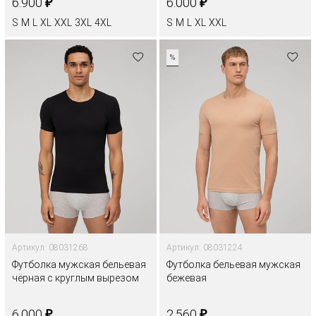
₽
₽
6.900
6.000
S
M
L
XL
XXL
3XL
4XL
S
M
L
XL
XXL
%
Артикул: 08031268
Артикул: 08031224
Футболка мужская бельевая
Футболка бельевая мужская
чёрная с круглым вырезом
бежевая
₽
₽
6.000
2.560