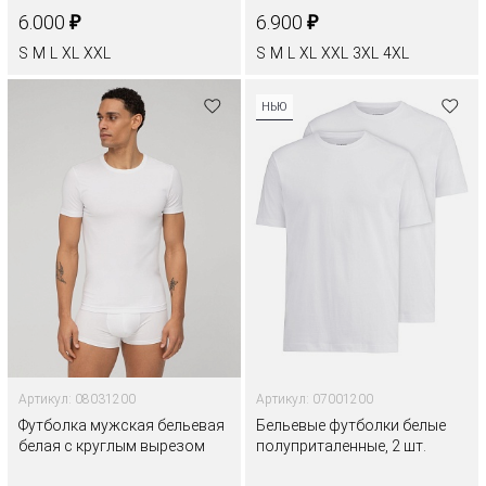
₽
₽
6.000
6.900
S
M
L
XL
XXL
S
M
L
XL
XXL
3XL
4XL
НЬЮ
Артикул: 08031200
Артикул: 07001200
Футболка мужская бельевая
Бельевые футболки белые
белая с круглым вырезом
полуприталенные, 2 шт.