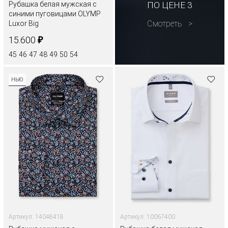
Рубашка белая мужская с
ПО ЦЕНЕ 3
синими пуговицами OLYMP
Смотреть
Luxor Big
₽
15.600
45
46
47
48
49
50
54
НЬЮ
Артикул: 14048418
Артикул: 10067400