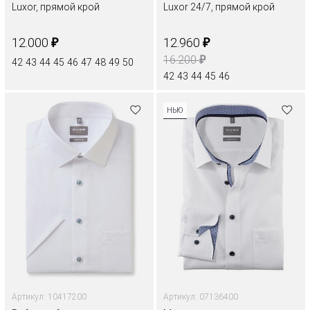
Luxor, прямой крой
Luxor 24/7, прямой крой
₽
₽
12.000
12.960
₽
16.200
42
43
44
45
46
47
48
49
50
42
43
44
45
46
НЬЮ
Артикул: 10417200
Артикул: 07136400