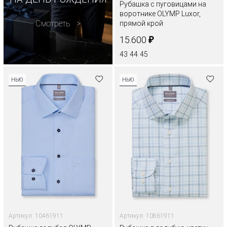
Рубашка с пуговицами на
воротнике OLYMP Luxor,
Смотреть
прямой крой
₽
15.600
43
44
45
НЬЮ
НЬЮ
Артикул: 10461911
Артикул: 10861911