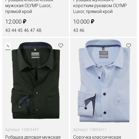
мужская OLYMP Luxor,
коротким рукавом OLYMP
прямой крой
Luxor, прямой крой
₽
₽
12.000
10.000
43
44
45
46
47
48
43
46
%
Артикул: 10624447
Артикул: 10493411
Рубашка деловая мужская
Сорочка классическая