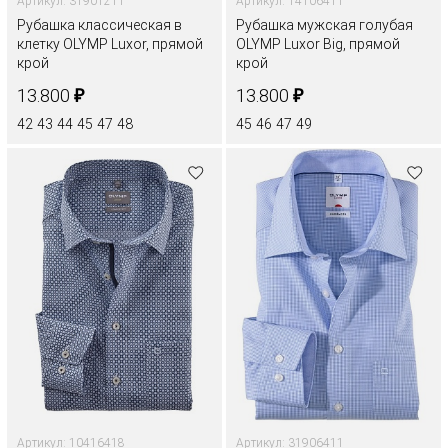
Артикул: 31901211
Артикул: 14106411
Рубашка классическая в
Рубашка мужская голубая
клетку OLYMP Luxor, прямой
OLYMP Luxor Big, прямой
крой
крой
₽
₽
13.800
13.800
42
43
44
45
47
48
45
46
47
49
Артикул: 10416418
Артикул: 31906411