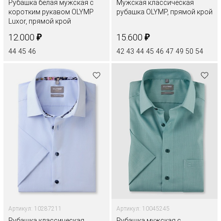
Рубашка белая мужская с
Мужская классическая
коротким рукавом OLYMP
рубашка OLYMP, прямой крой
Luxor, прямой крой
₽
₽
12.000
15.600
44
45
46
42
43
44
45
46
47
49
50
54
Артикул: 10287211
Артикул: 10045245
Рубашка классическая
Рубашка мужская с