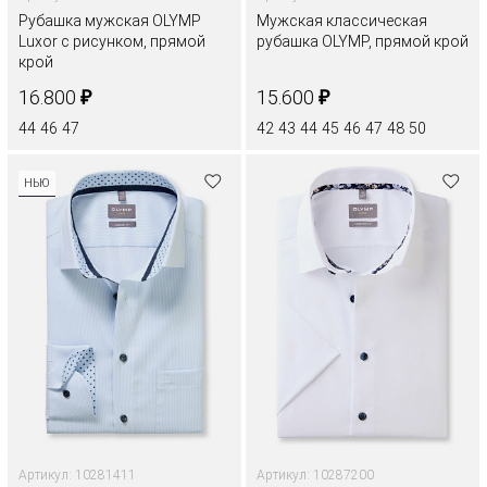
Рубашка мужская OLYMP
Мужская классическая
Luxor с рисунком, прямой
рубашка OLYMP, прямой крой
крой
₽
₽
16.800
15.600
44
46
47
42
43
44
45
46
47
48
50
НЬЮ
Артикул: 10281411
Артикул: 10287200