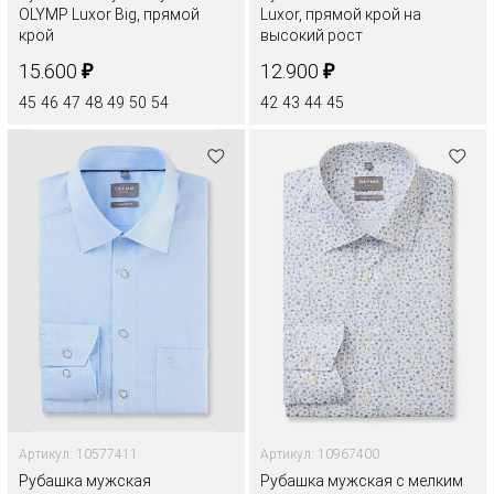
OLYMP Luxor Big, прямой
Luxor, прямой крой на
крой
высокий рост
₽
₽
15.600
12.900
45
46
47
48
49
50
54
42
43
44
45
Артикул: 10577411
Артикул: 10967400
Рубашка мужская
Рубашка мужская с мелким