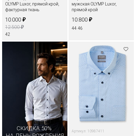
OLYMP Luxor, прямой крой,
мужская OLYMP Luxor,
фактурная ткань
прямой крой
₽
₽
10.000
10.800
₽
12.500
44
46
42
СКИДКА 50%
Артикул: 10987411
НА ДЕНЬ РОЖДЕНИЯ