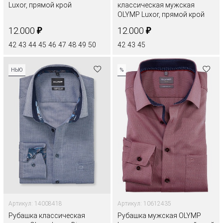
Luxor, прямой крой
классическая мужская
OLYMP Luxor, прямой крой
₽
₽
12.000
12.000
42
43
44
45
46
47
48
49
50
42
43
45
НЬЮ
%
Артикул: 14008418
Артикул: 10612435
Рубашка классическая
Рубашка мужская OLYMP