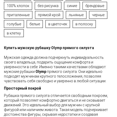
100% хлопок
без рисунка
синие
брендовые
приталенные
прямой крой
льняные
черные
голубые
белые
в цветочек
в полоску
в клетку
Купить мужскую рубашку Olymp прямого силуэта
Мужская одежда должна подчеркнуть индивидуальность
своего владельца, подарить ощущение комфорта и
уверенности в себе. Именно такими качествами обладают
мужские рубашки
Olymp
прямого силуэта. Они идеально
подходят мужчинам крупного телосложения, позволяя
чувствовать себя свободно и уверенно в любой ситуации.
Просторный покрой
Рубашка прямого силуэта отличается свободным покроем,
который позволяет комфортно двигаться и не сковывает
движений. Это идеальный выбор для мужчин с крупной
фигурой или наличием живота. Такая модель подчеркивает
достоинства фигуры, скрывая недостатки и создавая