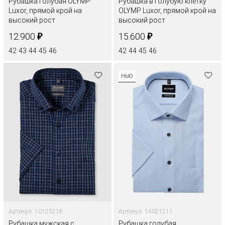
Рубашка голубая OLYMP
Рубашка в голубую клетку
Luxor, прямой крой на
OLYMP Luxor, прямой крой на
высокий рост
высокий рост
₽
₽
12.900
15.600
42
43
44
45
46
42
44
45
46
НЬЮ
Артикул: 10125218
Артикул: 14021211
Рубашка мужская с
Рубашка голубая