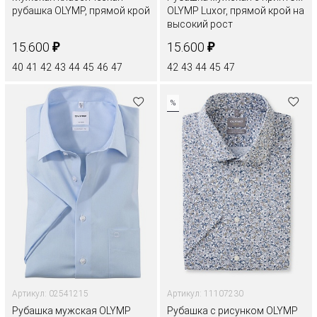
рубашка OLYMP, прямой крой
OLYMP Luxor, прямой крой на
высокий рост
₽
₽
15.600
15.600
40
41
42
43
44
45
46
47
42
43
44
45
47
%
Артикул: 02541215
Артикул: 11107230
Рубашка мужская OLYMP
Рубашка с рисунком OLYMP