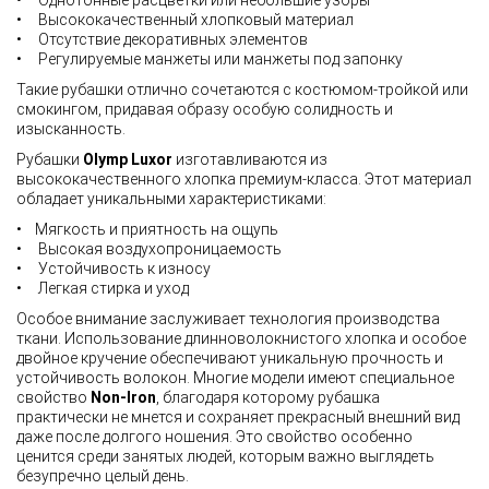
• Однотонные расцветки или небольшие узоры
• Высококачественный хлопковый материал
• Отсутствие декоративных элементов
• Регулируемые манжеты или манжеты под запонку
Такие рубашки отлично сочетаются с костюмом-тройкой или
смокингом, придавая образу особую солидность и
изысканность.
Рубашки
Olymp
Luxor
изготавливаются из
высококачественного хлопка премиум-класса. Этот материал
обладает уникальными характеристиками:
• Мягкость и приятность на ощупь
• Высокая воздухопроницаемость
• Устойчивость к износу
• Легкая стирка и уход
Особое внимание заслуживает технология производства
ткани. Использование длинноволокнистого хлопка и особое
двойное кручение обеспечивают уникальную прочность и
устойчивость волокон. Многие модели имеют специальное
свойство
Non-Iron
, благодаря которому рубашка
практически не мнется и сохраняет прекрасный внешний вид
даже после долгого ношения. Это свойство особенно
ценится среди занятых людей, которым важно выглядеть
безупречно целый день.