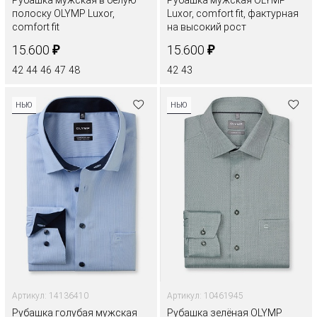
полоску OLYMP Luxor,
Luxor, comfort fit, фактурная
comfort fit
на высокий рост
₽
₽
15.600
15.600
42
44
46
47
48
42
43
НЬЮ
НЬЮ
Артикул: 14136410
Артикул: 10461945
Рубашка голубая мужская
Рубашка зелёная OLYMP