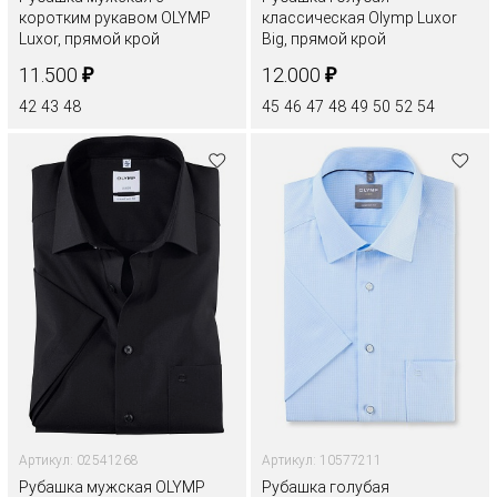
коротким рукавом OLYMP
классическая Olymp Luxor
Luxor, прямой крой
Big, прямой крой
₽
₽
11.500
12.000
42
43
48
45
46
47
48
49
50
52
54
Артикул: 02541268
Артикул: 10577211
Рубашка мужская OLYMP
Рубашка голубая