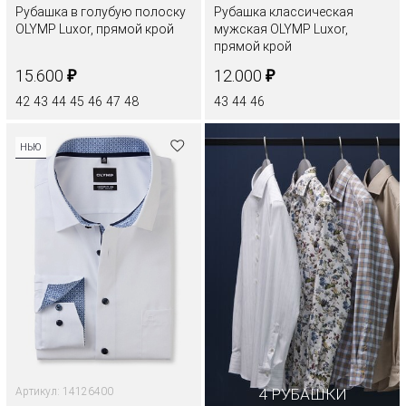
Рубашка в голубую полоску
Рубашка классическая
OLYMP Luxor, прямой крой
мужская OLYMP Luxor,
прямой крой
₽
₽
15.600
12.000
42
43
44
45
46
47
48
43
44
46
НЬЮ
Артикул: 14126400
4 РУБАШКИ