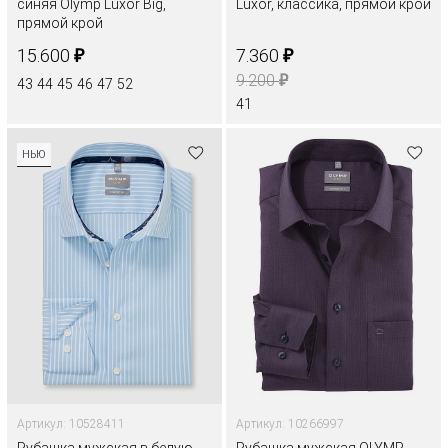
синяя Olymp Luxor Big,
Luxor, классика, прямой крой
прямой крой
₽
₽
15.600
7.360
₽
9.200
43
44
45
46
47
52
41
НЬЮ
Артикул: 10528411
Артикул: 10266997
Рубашка мужская в белую
Рубашка мужская OLYMP