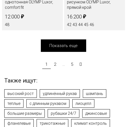
однотонная OLYMP Luxor,
рисунком OLYMP Luxor,
comfort fit
прямой крой
₽
₽
12.000
16.200
48
42
43
44
45
46
Показать еще
1
2
...
5
Также ищут:
высокий рост
удлинённый рукав
шампань
теплые
с длинным рукавом
лиоцелл
большие размеры
рубашки 24/7
джинсовые
фланелевые
трикотажные
климат контроль