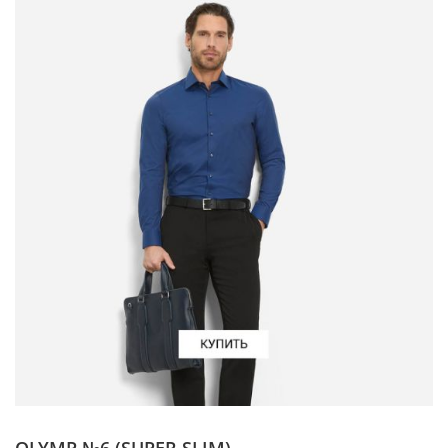
OLYMP №6 (SUPER SLIM)