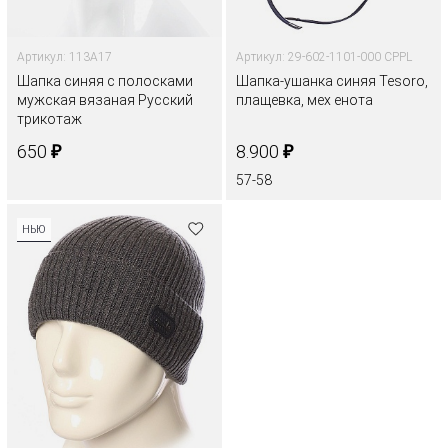
Артикул: 113A17
Артикул: 29-602-1101-000 CPPL
Шапка синяя с полосками
Шапка-ушанка синяя Tesoro,
мужская вязаная Русский
плащевка, мех енота
трикотаж
₽
₽
650
8.900
57-58
НЬЮ