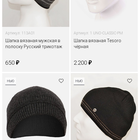
Артикул: 113A01
Артикул: 1 UNO-CLASSIC-PM
Шапка вязаная мужская в
Шапка вязаная Tesoro
полоску Русский трикотаж
чёрная
₽
₽
650
2.200
НЬЮ
НЬЮ