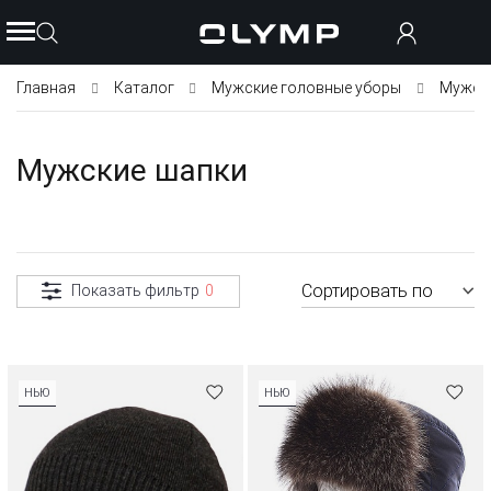
Главная
Каталог
Мужские головные уборы
Мужск
Мужские шапки
Сортировать по
Показать фильтр
0
НЬЮ
НЬЮ