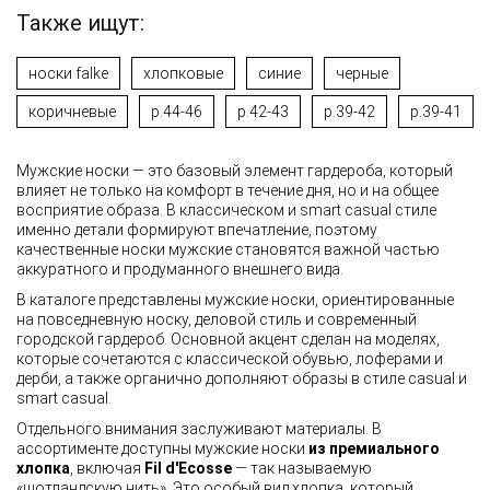
Также ищут:
носки falke
хлопковые
синие
черные
коричневые
р.44-46
р.42-43
р.39-42
р.39-41
Мужские носки — это базовый элемент гардероба, который
влияет не только на комфорт в течение дня, но и на общее
восприятие образа. В классическом и smart casual стиле
именно детали формируют впечатление, поэтому
качественные носки мужские становятся важной частью
аккуратного и продуманного внешнего вида.
В каталоге представлены мужские носки, ориентированные
на повседневную носку, деловой стиль и современный
городской гардероб. Основной акцент сделан на моделях,
которые сочетаются с классической обувью, лоферами и
дерби, а также органично дополняют образы в стиле casual и
smart casual.
Отдельного внимания заслуживают материалы. В
ассортименте доступны мужские носки
из премиального
хлопка
, включая
Fil d'Ecosse
— так называемую
«шотландскую нить». Это особый вид хлопка, который