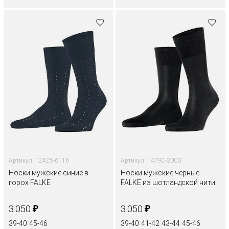
Артикул: 12425-6116
Артикул: 14792-3000
Носки мужские синие в
Носки мужские чёрные
горох FALKE
FALKE из шотландской нити
₽
₽
3.050
3.050
39-40
45-46
39-40
41-42
43-44
45-46