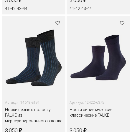
₽
₽
3.050
3.050
41-42
43-44
41-42
43-44
Артикул: 14648-3191
Артикул: 12422-6375
Носки серые в полоску
Носки синие мужские
FALKE из
классические FALKE
мерсеризированного хлопка
₽
₽
3.050
3.050