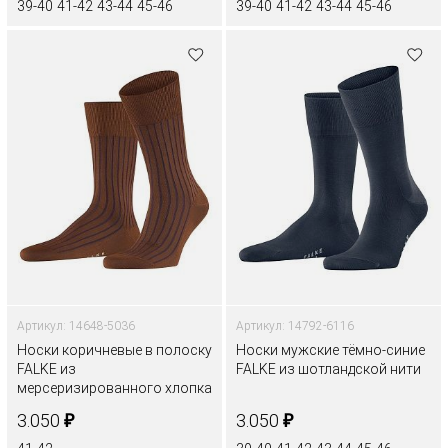
39-40
41-42
43-44
45-46
39-40
41-42
43-44
45-46
Артикул: 14648-5036
Артикул: 14792-6116
Носки коричневые в полоску
Носки мужские тёмно-синие
FALKE из
FALKE из шотландской нити
мерсеризированного хлопка
₽
₽
3.050
3.050