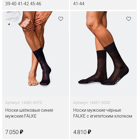
39-40
41-42
45-46
41-44
Артикул: 14661-6370
Артикул: 14651-3000
Носки шёлковые синие
Носки мужские чёрные
мужские FALKE
FALKE с египетским хлопком
₽
₽
7.050
4.810