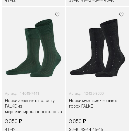
41-42
39-40
41-42
43-44
45-46
Артикул: 14648-7441
Артикул: 12425-3000
Носки зелёные в полоску
Носки мужские чёрные в
FALKE из
горох FALKE
мерсеризированного хлопка
₽
₽
3.050
3.050
41-42
39-40
43-44
45-46