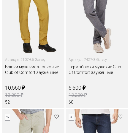
Артикул: 5107-86 Garvey
Артикул: 7427-3 Garvey
Брюки мужские хлопковые
Термобрюки мужские Club
Club of Comfort зауженные
Of Comfort зауженные
₽
₽
10.560
6.600
₽
₽
13.200
13.200
52
60
%
%