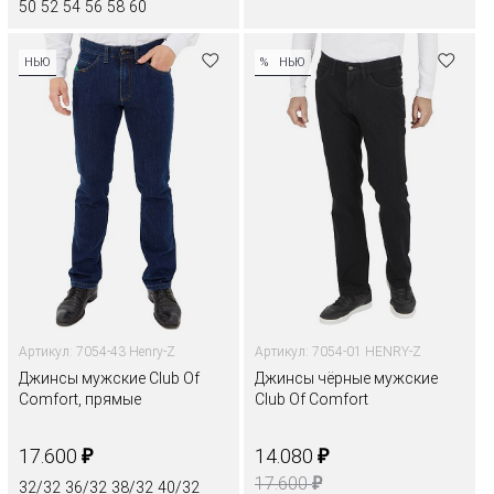
50
52
54
56
58
60
НЬЮ
%
НЬЮ
Артикул: 7054-43 Henry-Z
Артикул: 7054-01 HENRY-Z
Джинсы мужские Club Of
Джинсы чёрные мужские
Comfort, прямые
Club Of Comfort
₽
₽
17.600
14.080
₽
17.600
32/32
36/32
38/32
40/32