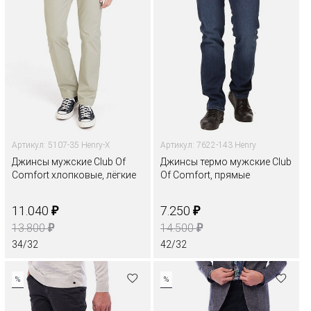
Артикул: 5107-35 Henry-X
Артикул: 7622-143 Henry
Джинсы мужские Club Of
Джинсы термо мужские Club
Comfort хлопковые, лёгкие
Of Comfort, прямые
₽
₽
11.040
7.250
₽
₽
13.800
14.500
34/32
42/32
%
%