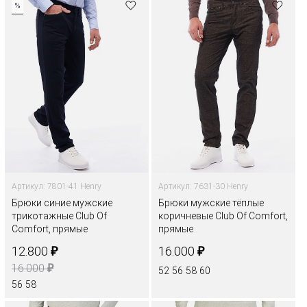
%
Артикул: 7801-41 Henry
Артикул: 7631-30 Henry
Брюки синие мужские
Брюки мужские тёплые
трикотажные Club Of
коричневые Club Of Comfort,
Comfort, прямые
прямые
₽
₽
12.800
16.000
₽
16.000
52
56
58
60
56
58