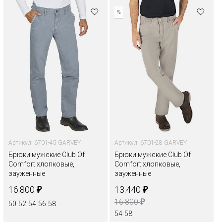
%
Артикул: 6701-45 GARVEY
Артикул: 6701-28 GARVEY
Брюки мужские Club Of
Брюки мужские Club Of
Comfort хлопковые,
Comfort хлопковые,
зауженные
зауженные
₽
₽
16.800
13.440
₽
16.800
50
52
54
56
58
54
58