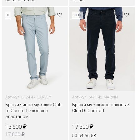
%
НЬЮ
Артикул: 8124-47 GARVEY
Артикул: 6421-42 MARVIN
Брюки чинос мужские Club
Брюки мужские хлопковые
of Comfort, хлопок с
Club Of Comfort
эластаном
₽
₽
13.600
17.500
₽
17.000
50
54
56
58