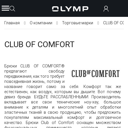
Главная
О компании
Торговые марки
CLUB OF CO
CLUB OF COMFORT
Брюки CLUB OF COMFORT®
предлагают свободу
передвижения, как того требует
повседневная жизнь, потому и
название говорит само за себя. Комфорт так же
естественен, как воздух, которым вы дышите. Вот почему
девиз бренда: БУДЬТЕ РАССЛАБЛЕННЫМИ. Производитель
вкладывает все свои технические ноу-хау, большое
внимание к деталям и многолетний опыт обработки
эластичных тканей в свою продукцию, чтобы предложить
покупателям максимальный комфорт и долговечное
качество. Брюки Club of Comfort оснащен множеством
функциональных преимуществ, которые делают