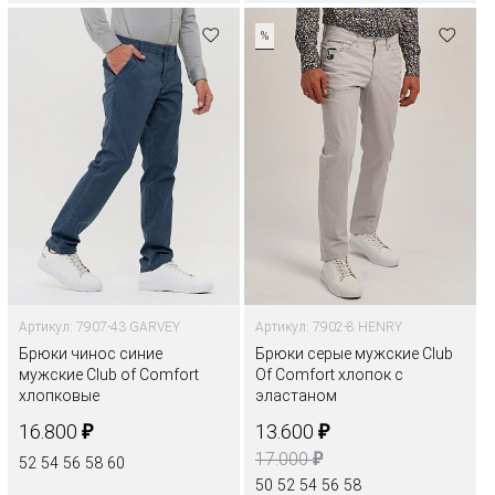
%
Артикул: 7907-43 GARVEY
Артикул: 7902-8 HENRY
Брюки чинос синие
Брюки серые мужские Club
мужские Club of Comfort
Of Comfort хлопок с
хлопковые
эластаном
₽
₽
16.800
13.600
₽
17.000
52
54
56
58
60
50
52
54
56
58