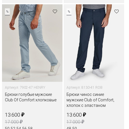
%
%
Артикул: 7902-47 HENRY
Артикул: 8130-41 ROB
Брюки голубые мужские
Брюки чинос синие
Club Of Comfort хлопковые
мужские Club of Comfort,
хлопок с эластаном
₽
₽
13.600
13.600
₽
₽
17.000
17.000
50
52
54
56
58
48
50