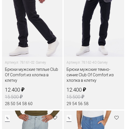
Артикул: 78161-02 Garvey
Артикул: 78162-40 Garvey
Брюки мужские теплые Club
Брюки мужские темно-
Of Comfort из хлопка в
синие Club Of Comfort из
клетку
хлопка в клетку
₽
₽
12.400
12.400
₽
₽
15.500
15.500
28
50
54
58
60
29
54
56
58
%
%