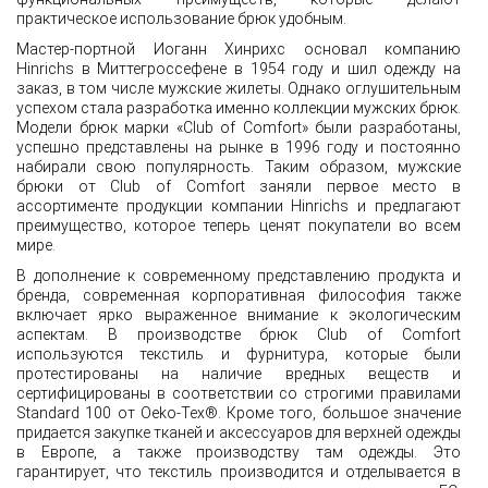
практическое использование брюк удобным.
Мастер-портной Иоганн Хинрихс основал компанию
Hinrichs в Миттегроссефене в 1954 году и шил одежду на
заказ, в том числе мужские жилеты. Однако оглушительным
успехом стала разработка именно коллекции мужских брюк.
Модели брюк марки «Club of Comfort» были разработаны,
успешно представлены ​​на рынке в 1996 году и постоянно
набирали свою популярность. Таким образом, мужские
брюки от Club of Comfort заняли первое место в
ассортименте продукции компании Hinrichs и предлагают
преимущество, которое теперь ценят покупатели во всем
мире.
В дополнение к современному представлению продукта и
бренда, современная корпоративная философия также
включает ярко выраженное внимание к экологическим
аспектам. В производстве брюк Club of Comfort
используются текстиль и фурнитура, которые были
протестированы на наличие вредных веществ и
сертифицированы в соответствии со строгими правилами
Standard 100 от Oeko-Tex®. Кроме того, большое значение
придается закупке тканей и аксессуаров для верхней одежды
в Европе, а также производству там одежды. Это
гарантирует, что текстиль производится и отделывается в