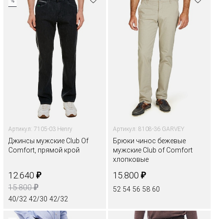
%
Артикул: 7105-03 Henry
Артикул: 8108-36 GARVEY
Джинсы мужские Club Of
Брюки чинос бежевые
Comfort, прямой крой
мужские Club of Comfort
хлопковые
₽
₽
12.640
15.800
₽
15.800
52
54
56
58
60
40/32
42/30
42/32