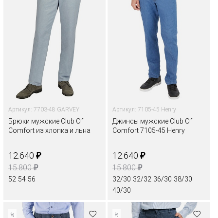
Артикул: 7703-48 GARVEY
Артикул: 7105-45 Henry
Брюки мужские Club Of
Джинсы мужские Club Of
Comfort из хлопка и льна
Comfort 7105-45 Henry
₽
₽
12.640
12.640
₽
₽
15.800
15.800
52
54
56
32/30
32/32
36/30
38/30
40/30
%
%