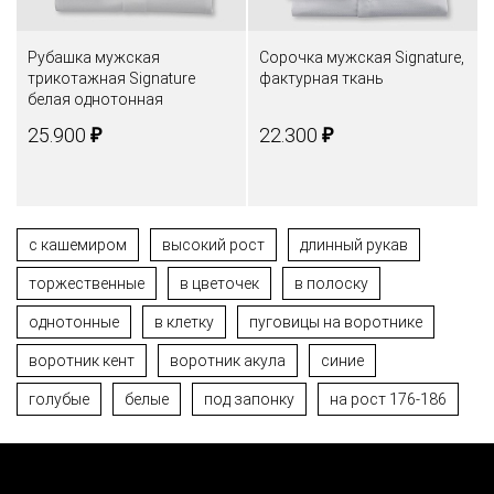
Рубашка мужская
Сорочка мужская Signature,
трикотажная Signature
фактурная ткань
белая однотонная
₽
₽
25.900
22.300
с кашемиром
высокий рост
длинный рукав
торжественные
в цветочек
в полоску
однотонные
в клетку
пуговицы на воротнике
воротник кент
воротник акула
синие
голубые
белые
под запонку
на рост 176-186